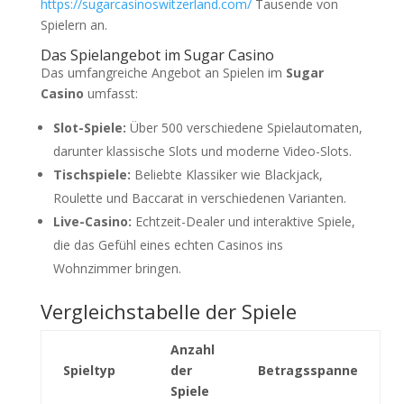
https://sugarcasinoswitzerland.com/
Tausende von
Spielern an.
Das Spielangebot im Sugar Casino
Das umfangreiche Angebot an Spielen im
Sugar
Casino
umfasst:
Slot-Spiele:
Über 500 verschiedene Spielautomaten,
darunter klassische Slots und moderne Video-Slots.
Tischspiele:
Beliebte Klassiker wie Blackjack,
Roulette und Baccarat in verschiedenen Varianten.
Live-Casino:
Echtzeit-Dealer und interaktive Spiele,
die das Gefühl eines echten Casinos ins
Wohnzimmer bringen.
Vergleichstabelle der Spiele
Anzahl
Spieltyp
der
Betragsspanne
Spiele