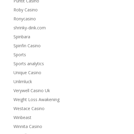
Puntit Casino
Roby Casino
Ronycasino
shrinky-dink.com
Spinbara
Spinfin Casino
Sports
Sports analytics
Unique Casino
Unlimluck
Verywell Casino Uk
Weight Loss Awakening
Westace Casino
Winbeast
Winnita Casino