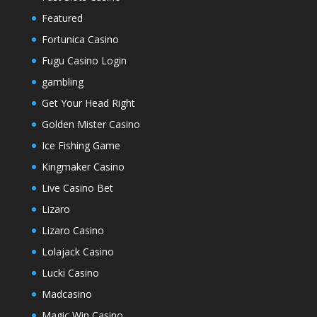
Featured
Fortunica Casino
Fugu Casino Login
gambling
Get Your Head Right
Golden Mister Casino
Ice Fishing Game
Kingmaker Casino
Live Casino Bet
Lizaro
Lizaro Casino
Lolajack Casino
Lucki Casino
Madcasino
Magic Win Casino