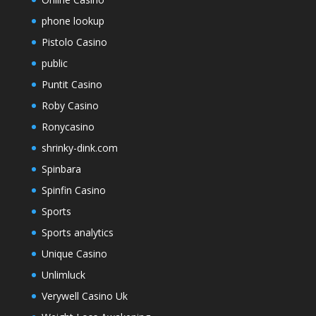
phone lookup
Pistolo Casino
public
Puntit Casino
Roby Casino
Ronycasino
shrinky-dink.com
Spinbara
Spinfin Casino
Sports
Sports analytics
Unique Casino
Unlimluck
Verywell Casino Uk