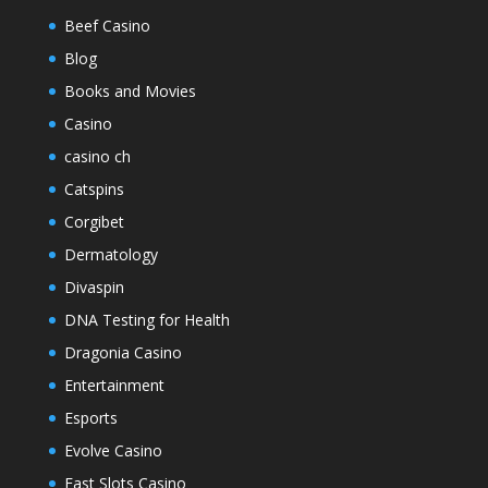
Beef Casino
Blog
Books and Movies
Casino
casino ch
Catspins
Corgibet
Dermatology
Divaspin
DNA Testing for Health
Dragonia Casino
Entertainment
Esports
Evolve Casino
Fast Slots Casino