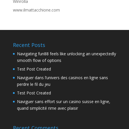
Winrolla
www.ilmattacchione.com
Recent Posts
Navigating fun88 feels like unlocking an unexpectedly
smooth flow of options
Test Post Created
Naviguer dans l’univers des casinos en ligne sans
perdre le fil du jeu
Test Post Created
Naviguer sans effort sur un casino suisse en ligne,
quand simplicité rime avec plaisir
Recent Comments