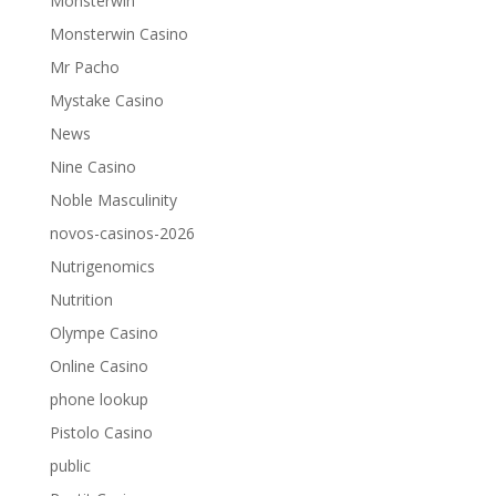
Monsterwin
Monsterwin Casino
Mr Pacho
Mystake Casino
News
Nine Casino
Noble Masculinity
novos-casinos-2026
Nutrigenomics
Nutrition
Olympe Casino
Online Casino
phone lookup
Pistolo Casino
public