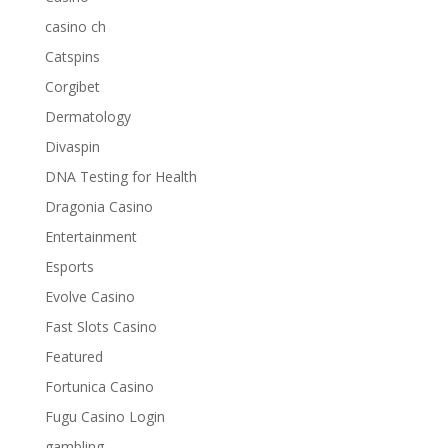
casino ch
Catspins
Corgibet
Dermatology
Divaspin
DNA Testing for Health
Dragonia Casino
Entertainment
Esports
Evolve Casino
Fast Slots Casino
Featured
Fortunica Casino
Fugu Casino Login
gambling