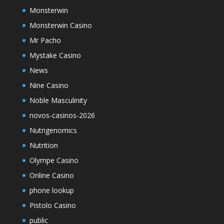
Monsterwin
Monsterwin Casino
Mr Pacho
Mystake Casino
News
Nine Casino
Noble Masculinity
novos-casinos-2026
Nutrigenomics
Nutrition
Olympe Casino
Online Casino
phone lookup
Pistolo Casino
public