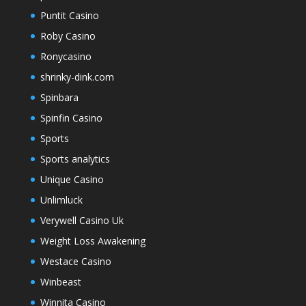
Puntit Casino
Roby Casino
Ronycasino
shrinky-dink.com
Spinbara
Spinfin Casino
Sports
Sports analytics
Unique Casino
Unlimluck
Verywell Casino Uk
Weight Loss Awakening
Westace Casino
Winbeast
Winnita Casino