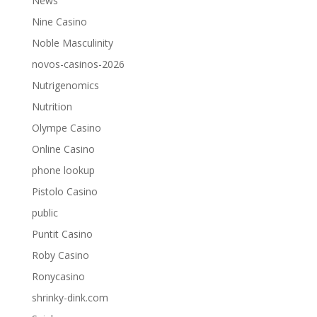
News
Nine Casino
Noble Masculinity
novos-casinos-2026
Nutrigenomics
Nutrition
Olympe Casino
Online Casino
phone lookup
Pistolo Casino
public
Puntit Casino
Roby Casino
Ronycasino
shrinky-dink.com