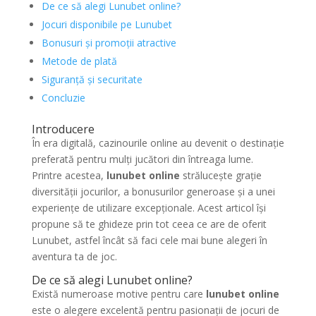
De ce să alegi Lunubet online?
Jocuri disponibile pe Lunubet
Bonusuri și promoții atractive
Metode de plată
Siguranță și securitate
Concluzie
Introducere
În era digitală, cazinourile online au devenit o destinație
preferată pentru mulți jucători din întreaga lume.
Printre acestea,
lunubet online
strălucește grație
diversității jocurilor, a bonusurilor generoase și a unei
experiențe de utilizare excepționale. Acest articol își
propune să te ghideze prin tot ceea ce are de oferit
Lunubet, astfel încât să faci cele mai bune alegeri în
aventura ta de joc.
De ce să alegi Lunubet online?
Există numeroase motive pentru care
lunubet online
este o alegere excelentă pentru pasionații de jocuri de