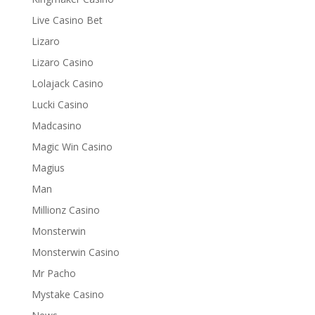
Live Casino Bet
Lizaro
Lizaro Casino
Lolajack Casino
Lucki Casino
Madcasino
Magic Win Casino
Magius
Man
Millionz Casino
Monsterwin
Monsterwin Casino
Mr Pacho
Mystake Casino