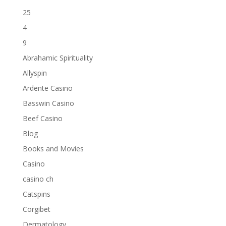
25
4
9
Abrahamic Spirituality
Allyspin
Ardente Casino
Basswin Casino
Beef Casino
Blog
Books and Movies
Casino
casino ch
Catspins
Corgibet
Dermatology