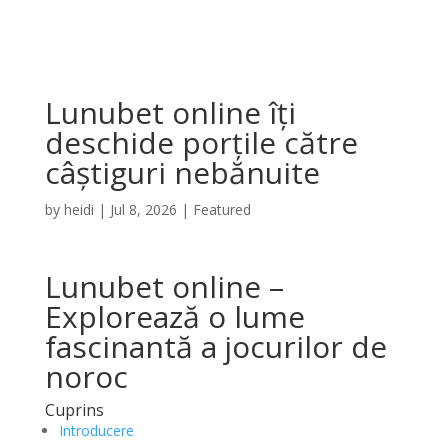
Lunubet online îți
deschide porțile către
câștiguri nebănuite
by
heidi
|
Jul 8, 2026
|
Featured
Lunubet online –
Explorează o lume
fascinantă a jocurilor de
noroc
Cuprins
Introducere