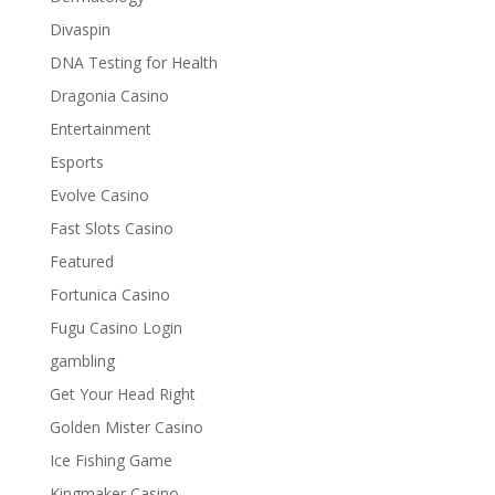
Divaspin
DNA Testing for Health
Dragonia Casino
Entertainment
Esports
Evolve Casino
Fast Slots Casino
Featured
Fortunica Casino
Fugu Casino Login
gambling
Get Your Head Right
Golden Mister Casino
Ice Fishing Game
Kingmaker Casino