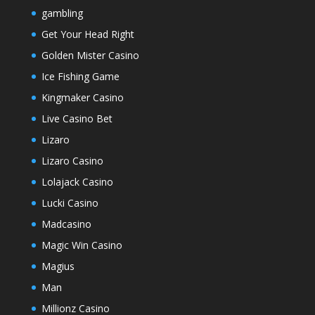
gambling
Get Your Head Right
Golden Mister Casino
Ice Fishing Game
Kingmaker Casino
Live Casino Bet
Lizaro
Lizaro Casino
Lolajack Casino
Lucki Casino
Madcasino
Magic Win Casino
Magius
Man
Millionz Casino