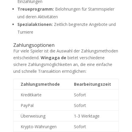
Einzahlungen
Treueprogramm:
Belohnungen für Stammspieler
und deren Aktivitäten
Spezialaktionen:
Zeitlich begrenzte Angebote und
Turniere
Zahlungsoptionen
Für viele Spieler ist die Auswahl der Zahlungsmethoden
entscheidend.
Wingaga de
bietet verschiedene
sichere Zahlungsmöglichkeiten an, die eine einfache
und schnelle Transaktion ermöglichen:
Zahlungsmethode
Bearbeitungszeit
Kreditkarte
Sofort
PayPal
Sofort
Überweisung
1-3 Werktage
Krypto-Währungen
Sofort