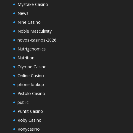
Mystake Casino
News
Nine Casino
Noble Masculinity
novos-casinos-2026
Nutrigenomics
Nutrition
Olympe Casino
Online Casino
phone lookup
Pistolo Casino
public
Puntit Casino
Roby Casino
Ronycasino