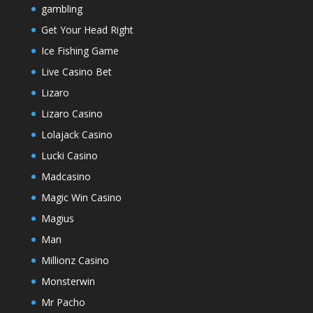
gambling
Get Your Head Right
Ice Fishing Game
Live Casino Bet
Lizaro
Lizaro Casino
Lolajack Casino
Lucki Casino
Madcasino
Magic Win Casino
Magius
Man
Millionz Casino
Monsterwin
Mr Pacho