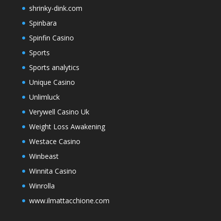
shrinky-dink.com
Spinbara
Spinfin Casino
Sports
Sports analytics
Unique Casino
Unlimluck
Verywell Casino Uk
Weight Loss Awakening
Westace Casino
Winbeast
Winnita Casino
Winrolla
www.ilmattacchione.com