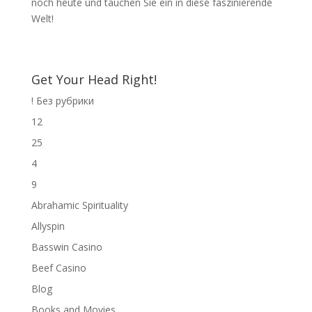
noch heute und tauchen Sie ein in diese faszinierende
Welt!
Get Your Head Right!
! Без рубрики
12
25
4
9
Abrahamic Spirituality
Allyspin
Basswin Casino
Beef Casino
Blog
Books and Movies