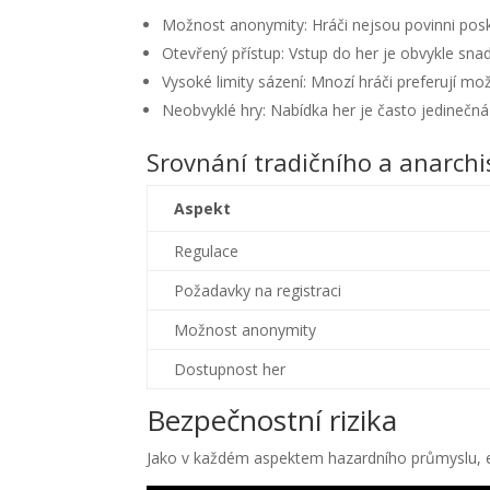
Možnost anonymity: Hráči nejsou povinni posk
Otevřený přístup: Vstup do her je obvykle snad
Vysoké limity sázení: Mnozí hráči preferují m
Neobvyklé hry: Nabídka her je často jedinečná
Srovnání tradičního a anarchi
Aspekt
Regulace
Požadavky na registraci
Možnost anonymity
Dostupnost her
Bezpečnostní rizika
Jako v každém aspektem hazardního průmyslu, ex