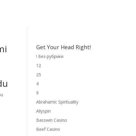
mi
Get Your Head Right!
! Без рубрики
12
25
du
4
9
ou
Abrahamic Spirituality
Allyspin
Basswin Casino
Beef Casino