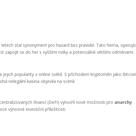
 letech stal synonymem pro hazard bez pravidel. Tato herna, operujíc
 zapojit se do her s vyššími riziky a potenciálně většími odměnami.
 a jejich popularity v online světě. S příchodem kryptoměn jako Bitcoi
ohá nelegální kasina objevila na scéně.
centralizovaných financí (DeFi) vytvořil nové možnosti pro
anarchy
e výnosné investiční příležitosti.