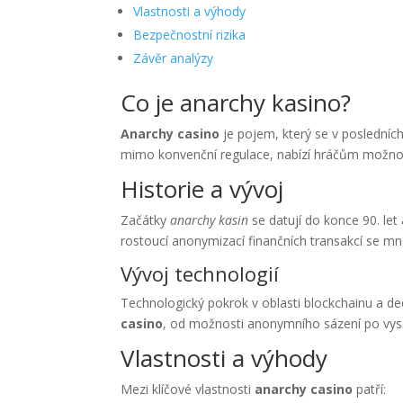
Vlastnosti a výhody
Bezpečnostní rizika
Závěr analýzy
Co je anarchy kasino?
Anarchy casino
je pojem, který se v posledních
mimo konvenční regulace, nabízí hráčům možnost
Historie a vývoj
Začátky
anarchy kasin
se datují do konce 90. let
rostoucí anonymizací finančních transakcí se mn
Vývoj technologií
Technologický pokrok v oblasti blockchainu a de
casino
, od možnosti anonymního sázení po vysoc
Vlastnosti a výhody
Mezi klíčové vlastnosti
anarchy casino
patří: