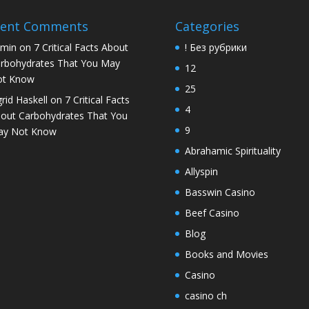
cent Comments
Categories
min
on
7 Critical Facts About
! Без рубрики
rbohydrates That You May
12
ot Know
25
grid Haskell
on
7 Critical Facts
4
out Carbohydrates That You
9
ay Not Know
Abrahamic Spirituality
Allyspin
Basswin Casino
Beef Casino
Blog
Books and Movies
Casino
casino ch