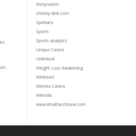
Ronycasino
shrinky-dink.com
Spinbara
Sports
Sports analytics
ako
Unique Casino
Unlimluck
sin
.
Weight Loss Awakening
Winbeast
Winnita Casino
Winrolla
www.ilmattacchione.com