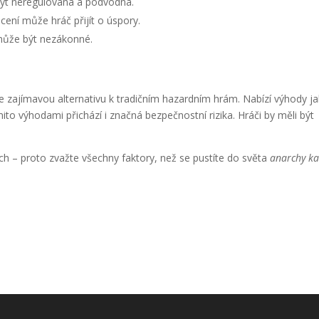
ýt neregulovaná a podvodná.
cení může hráč přijít o úspory.
 může být nezákonné.
 zajímavou alternativu k tradičním hazardním hrám. Nabízí výhody j
to výhodami přichází i značná bezpečnostní rizika. Hráči by měli být
ch – proto zvažte všechny faktory, než se pustíte do světa
anarchy ka