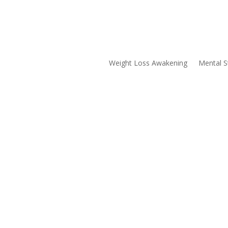
Weight Loss Awakening
Mental S