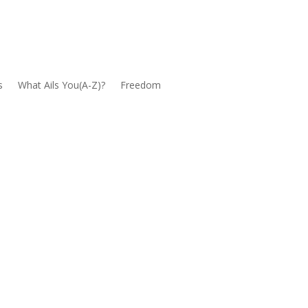
s
What Ails You(A-Z)?
Freedom