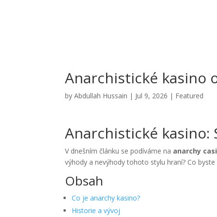
Anarchistické kasino 
by
Abdullah Hussain
|
Jul 9, 2026
|
Featured
Anarchistické kasino:
V dnešním článku se podíváme na
anarchy cas
výhody a nevýhody tohoto stylu hraní? Co byste 
Obsah
Co je anarchy kasino?
Historie a vývoj