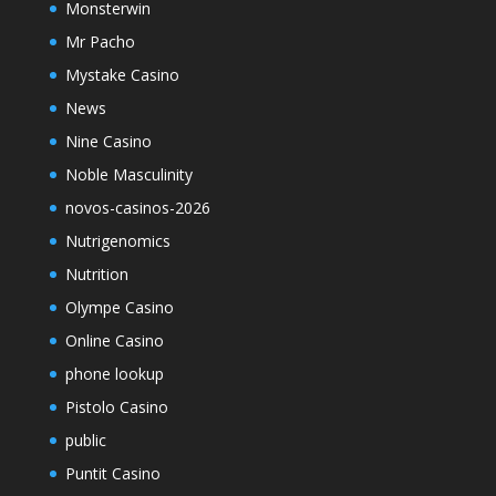
Monsterwin
Mr Pacho
Mystake Casino
News
Nine Casino
Noble Masculinity
novos-casinos-2026
Nutrigenomics
Nutrition
Olympe Casino
Online Casino
phone lookup
Pistolo Casino
public
Puntit Casino