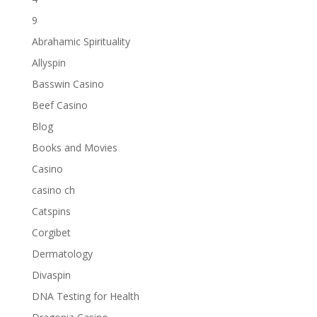
9
Abrahamic Spirituality
Allyspin
Basswin Casino
Beef Casino
Blog
Books and Movies
Casino
casino ch
Catspins
Corgibet
Dermatology
Divaspin
DNA Testing for Health