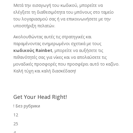
Μετά την εισαγωγή του κωδικού, μπορείτε να
ελέγξετε τη διαθεσιμότητα του μπόνους στο ταμείο
του λογαριασμού σας ή να επικοινωνήσετε με την
υποστήριξη πελατών.
Ακολουθώντας αυτές τις στρατηγικές και
παραμένοντας ενημερωμένοι σχετικά με τους
κωδικούς Rainbet
, μπορείτε να αυξήσετε τις
πιθανότητές σας για νίκες και να απολαύσετε τις
μοναδικές προσφορές που προσφέρει αυτό το καζίνο.
Καλή τύχη και καλή διασκέδαση!
Get Your Head Right!
! Без рубрики
12
25
4