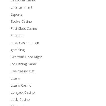
Dragonia Casino
Entertainment
Esports
Evolve Casino
Fast Slots Casino
Featured
Fugu Casino Login
gambling
Get Your Head Right
Ice Fishing Game
Live Casino Bet
Lizaro
Lizaro Casino
Lolajack Casino
Lucki Casino