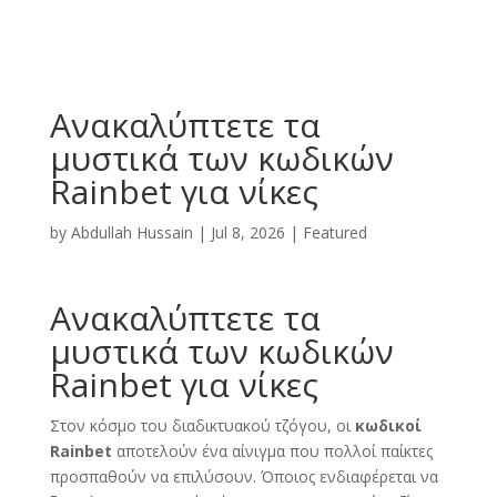
Ανακαλύπτετε τα
μυστικά των κωδικών
Rainbet για νίκες
by
Abdullah Hussain
|
Jul 8, 2026
|
Featured
Ανακαλύπτετε τα
μυστικά των κωδικών
Rainbet για νίκες
Στον κόσμο του διαδικτυακού τζόγου, οι
κωδικοί
Rainbet
αποτελούν ένα αίνιγμα που πολλοί παίκτες
προσπαθούν να επιλύσουν. Όποιος ενδιαφέρεται να